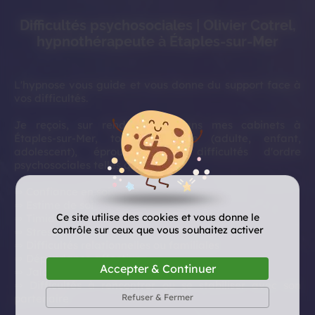
Difficultés psychosociales | Olivier Cotrel,
hypnothérapeute à Étaples-sur-Mer
L'hypnose vous guide et vous donne du support face à
vos difficultés.
Je reçois, sur rendez-vous, dans mes cabinets à
Étaples-sur-Mer, toute personne (adulte, enfant,
adolescent), éprouvant des difficultés d'ordre
psychosociales telles que :
⇒ Confiance en soi
⇒ Estime de soi
Ce site utilise des cookies et vous donne le
⇒ Timidité
contrôle sur ceux que vous souhaitez activer
⇒ Stress
⇒ Difficultés relationnelles ou familiales
⇒ Dépendance affective
Accepter & Continuer
⇒ Jalousie excessive
⇒ Difficultés à rencontrer ou se stabiliser avec son
Refuser & Fermer
partenaire