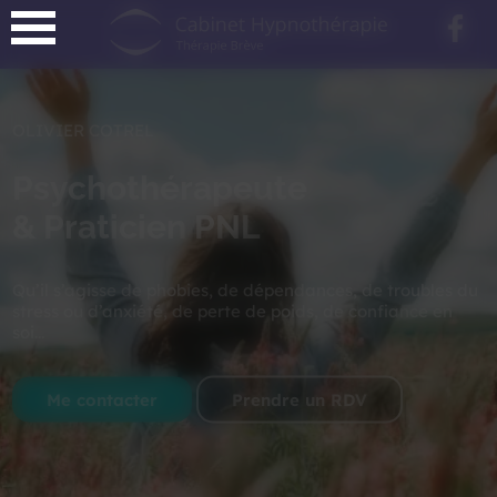
Panneau de gestion des cookies
OLIVIER COTREL
Psychothérapeute
& Praticien PNL
Qu’il s’agisse de phobies, de dépendances, de troubles du
stress ou d’anxiété, de perte de poids, de confiance en
soi...
Me contacter
Prendre un RDV