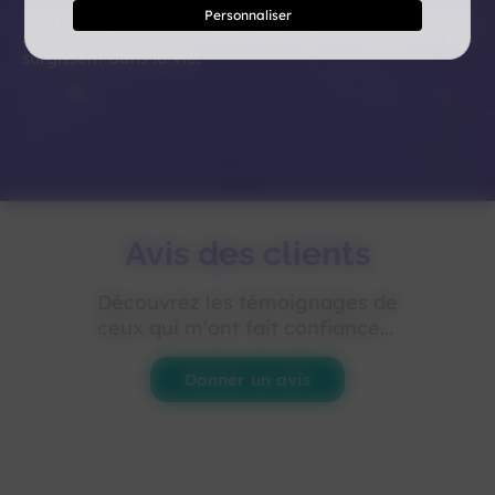
L'hypnothérapie permet de traverser plus aisément et
Personnaliser
plus rapidement les difficultés et les épreuves qui
surgissent dans la vie.
Avis des clients
Découvrez les témoignages de
ceux qui m'ont fait confiance...
Donner un avis