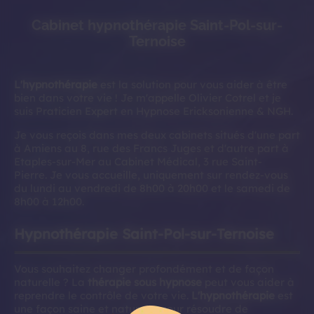
Cabinet hypnothérapie Saint-Pol-sur-
Ternoise
L'hypnothérapie
est la solution pour vous aider à être
bien dans votre vie ! Je m'appelle Olivier Cotrel et je
suis Praticien Expert en Hypnose Ericksonienne & NGH.
Je vous reçois dans mes deux cabinets situés d'une part
à Amiens au 8, rue des Francs Juges et d'autre part à
Etaples-sur-Mer au Cabinet Médical, 3 rue Saint-
Pierre. Je vous accueille, uniquement sur rendez-vous
du lundi au vendredi de 8h00 à 20h00 et le samedi de
8h00 à 12h00.
Hypnothérapie Saint-Pol-sur-Ternoise
Vous souhaitez changer profondément et de façon
naturelle ? La
thérapie sous hypnose
peut vous aider à
reprendre le contrôle de votre vie.
L'hypnothérapie
est
une façon saine et naturelle pour résoudre de