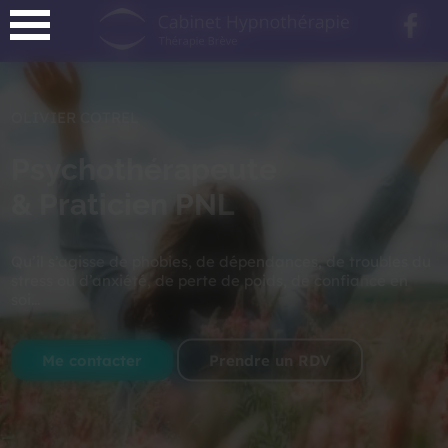
Panneau de gestion des cookies
OLIVIER COTREL
Psychothérapeute
& Praticien PNL
Qu’il s’agisse de phobies, de dépendances, de troubles du
stress ou d’anxiété, de perte de poids, de confiance en
soi...
Me contacter
Prendre un RDV