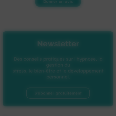
Donner un avis
Newsletter
Des conseils pratiques sur l'hypnose, la
gestion du
stress, le bien-être et le développement
personnel.
S'abonner gratuitement